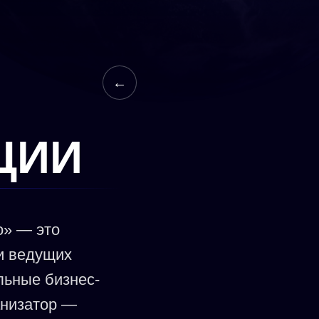
←
ЦИИ
» — это
и ведущих
льные бизнес-
анизатор —